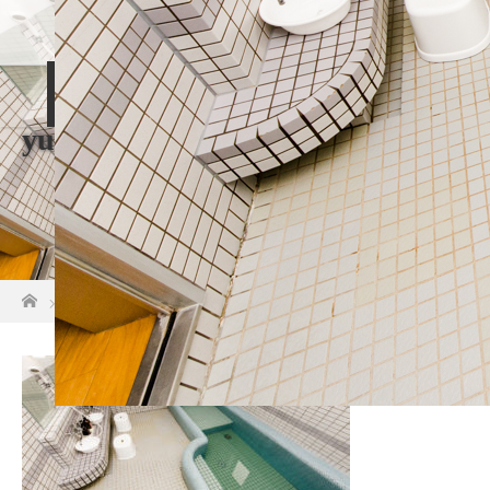
大浴場
家族風呂
休憩・食事処
yuransen-44
アクセス
ホーム
家族風呂
yuransen-44