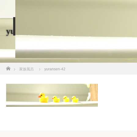
大浴場
家族風呂
休憩・食事処
yuransen-42
アクセス
ホーム
家族風呂
yuransen-42